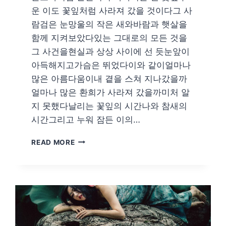
운 이도 꽃잎처럼 사라져 갔을 것이다그 사
람검은 눈망울의 작은 새와바람과 햇살을
함께 지켜보았다있는 그대로의 모든 것을
그 사건을현실과 상상 사이에 선 듯눈앞이
아득해지고가슴은 뛰었다이와 같이얼마나
많은 아름다움이내 곁을 스쳐 지나갔을까
얼마나 많은 환희가 사라져 갔을까미처 알
지 못했다날리는 꽃잎의 시간나와 참새의
시간그리고 누워 잠든 이의…
GALLERY051
READ MORE
응
모
전
황
지
현/
보
임