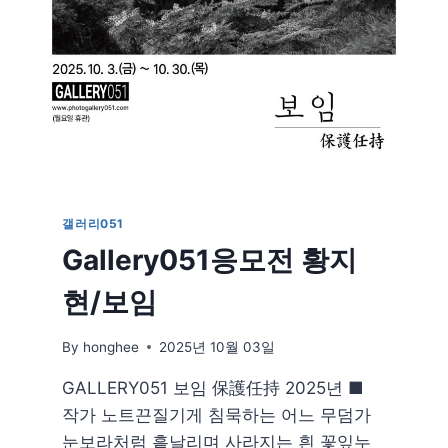
갤러리051
Gallery051응모전 황지
현/보임
By
honghee
2025년 10월 03일
GALLERY051 보임 保護任持 2025년 ■
작가 노트끈질기게 침묵하는 어느 무덤가
눈보라처럼 흩날리며 사라지는 흰 꽃잎누