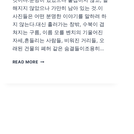
것이다.분명히 있었으나 붙잡히지 않고, 말
해지지 않았으나 가만히 남아 있는 것.이
사진들은 어떤 분명한 이야기를 말하려 하
지 않는다.대신 흘러가는 창밖, 수북이 겹
쳐지는 구름, 이름 모를 벤치의 기울어진
자세,흔들리는 사람들, 비워진 거리들, 오
래된 건물의 폐허 같은 숨결들이조용히…
송
READ MORE
영
희/
여
행
자
의
기
억
법