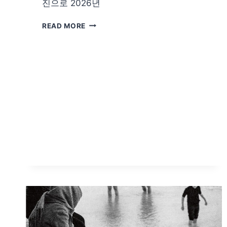
진으로 2026년
TODAY’S
READ MORE
PHOTO/2025