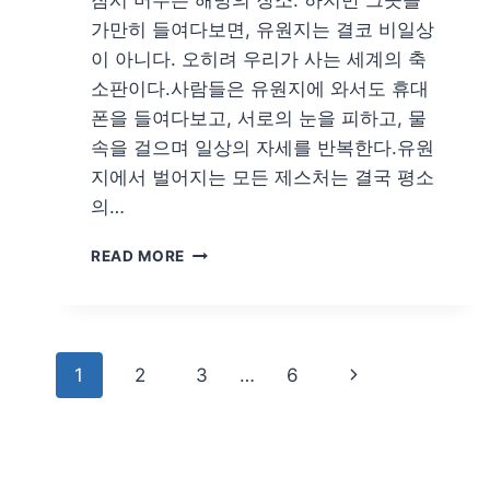
잠시 머무는 해방의 장소. 하지만 그곳을
가만히 들여다보면, 유원지는 결코 비일상
이 아니다. 오히려 우리가 사는 세계의 축
소판이다.사람들은 유원지에 와서도 휴대
폰을 들여다보고, 서로의 눈을 피하고, 물
속을 걸으며 일상의 자세를 반복한다.유원
지에서 벌어지는 모든 제스처는 결국 평소
의…
오
READ MORE
숙
경/
유
원
Page
지
Next
1
2
3
…
6
navigation
Page