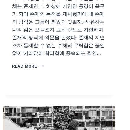
체는 존재한다. 허상에 기인한 동경이 욕구
가 되어 존재의 목적을 제시했기에 내 존재
의 방식은 고통이 되었던 것일까. 사유하는
나의 삶은 오늘조차 고된 것으로 치환하며
존재의 방식에 의문을 던졌다. 존재의 지연
조차 통제할 수 없는 주체의 무력함은 끊임
없이 가라앉아 합리화에 종속되는 필연…
GALLERY051
READ MORE
응
모
전
이
준
혁/
실
존
의
추