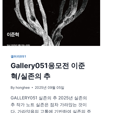
갤러리051
Gallery051응모전 이준
혁/실존의 추
By
honghee
2025년 09월 05일
GALLERY051 실존의 추 2025년 실존의
추 작가 노트 실존은 점차 가라앉는 것이
다. 가라앉음의 고통에 기반하여 실존의 주