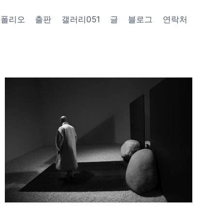
트폴리오
출판
갤러리051
글
블로그
연락처