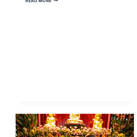
READ MORE
각
이
란