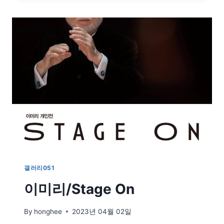
여
행
자
의
기
억
법
갤러리051
이미리/Stage On
By
honghee
2023년 04월 02일