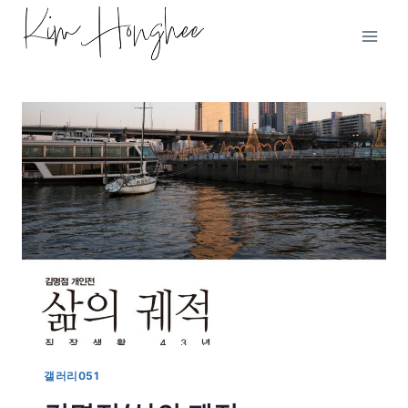
Skip
to
content
갤러리051