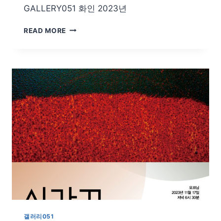
GALLERY051 화인 2023년
신
READ MORE
성
아/
화
인
갤러리051