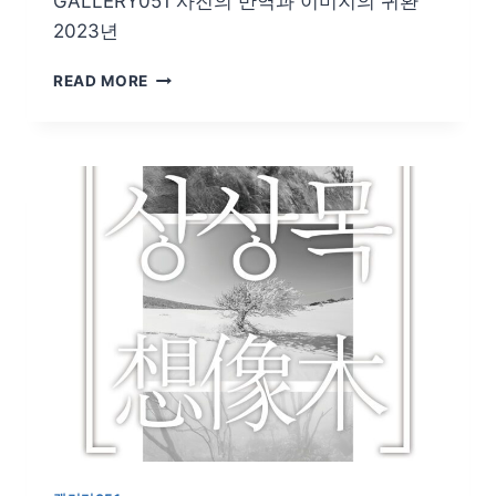
GALLERY051 사진의 반역과 이미지의 귀환
/
2023년
길
위
김
READ MORE
에
경
서
수,
김
홍
희/
사
진
의
반
역
과
이
미
지
의
귀
환