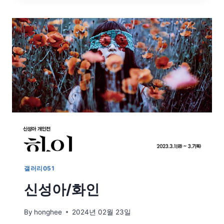
삶
의
괘
적
갤러리051
신성아/화인
By
honghee
2024년 02월 23일