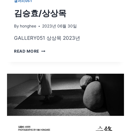
갤러리051
김승효/상상목
By
honghee
2023년 06월 30일
GALLERY051 상상목 2023년
김
READ MORE
승
효/
상
상
목