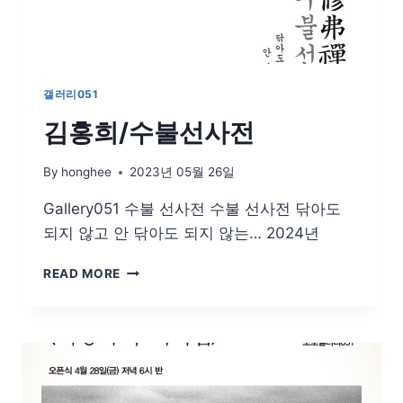
갤러리051
김홍희/수불선사전
By
honghee
2023년 05월 26일
Gallery051 수불 선사전 수불 선사전 닦아도
되지 않고 안 닦아도 되지 않는… 2024년
김
READ MORE
홍
희/
수
불
선
사
전