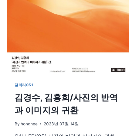
우,
김
홍
희
노
경
언,
박
태
진,
신
성
아,
이
갤러리051
계
김경수, 김홍희/사진의 반역
영,
하
과 이미지의 귀환
동
수,
홍
By
honghee
2023년 07월 14일
기
천