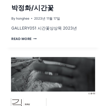
박정화/시간꽃
By
honghee
2023년 11월 17일
GALLERY051 시간꽃상상목 2023년
박
READ MORE
정
화/
시
간
꽃