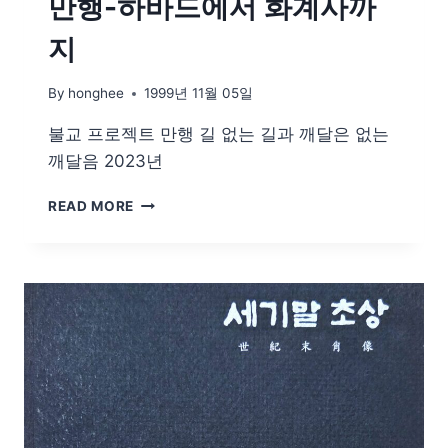
만행-하바드에서 화계사까
지
By
honghee
1999년 11월 05일
불교 프로젝트 만행 길 없는 길과 깨달은 없는
깨달음 2023년
만
READ MORE
행-
하
바
드
에
서
화
계
사
까
지